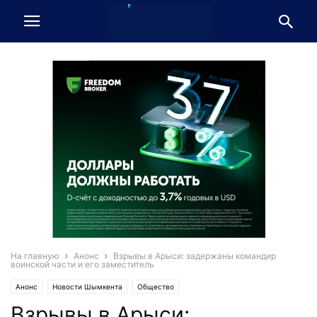
На главную
Анонс
Взрывы в Арыси: задержаны командир
воинской части и его заместитель
Анонс
Новости Шымкента
Общество
Взрывы в Арыси: