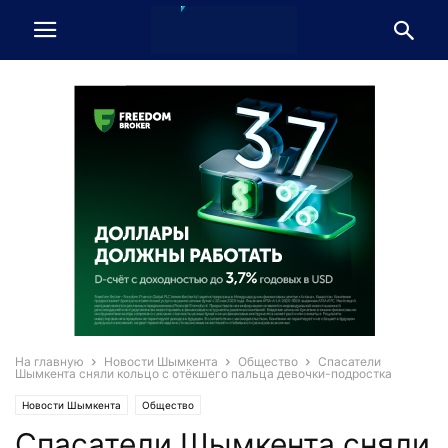
На главную
Новости Шымкента
Общество
Спасатели
Шымкента сняли кольцо с отёкшего пальца девочки-подростка‍
Новости Шымкента
Общество
Спасатели Шымкента сняли