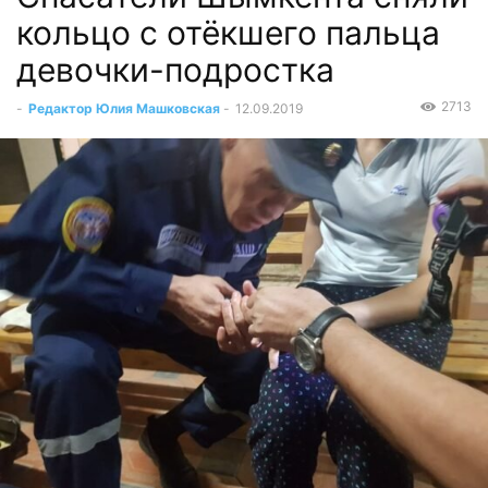
кольцо с отёкшего пальца
девочки-подростка‍
2713
-
Редактор Юлия Машковская
-
12.09.2019