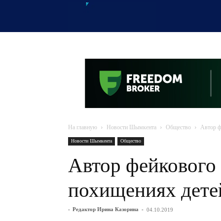
OTYRAR
На главную
Новости Шымкента
Общество
Автор ф
Новости Шымкента
Общество
Автор фейкового
похищениях дете
-
Редактор Ирина Казорина
-
04.10.2019