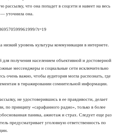
ю рассылку, что она попадет в соцсети и навеет на весь
 — уточнила она.
2369570599961999/?t=19
а низкий уровень культуры коммуникации в интернете.
й для получения населением объективной и достоверной
можные мессенджеры и социальные сети исключительно
сь очень важно, чтобы аудитория могла распознать, где
 элементам в тиражировании сомнительной информации.
ассылку, не удостоверившись в ее правдивости, делает
и, по принципу «сарафанного радио», только в более
боснованная паника, ажиотаж и страх. Следует еще раз
датель предусматривает уголовную ответственность по
дин.