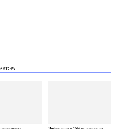
 АВТОРА
е опровергли
Информация о 20% удержания из