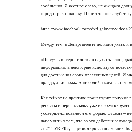
сообщения. Я честное слово, не ожидала данну
город страх и панику. Простите, пожалуйста»,
https://www.facebook.com/dvd.galmaty/videos/
Между тем, в Департаменте полиции указали н
«По сути, интернет должен служить площадко
информации, а некоторые используют всевоз
для достижения своих преступных целей. И зде
правда, а где ложь. А не содействовать этим
Как сейчас на практике происходит: получил р
репосты и перерассылку уже в своем окружени
усовершенствованной его форме. Отсюда – нео
напомнить о том, что за эти действия законо
ст.274 УК РК», — резюмировал полковник Зиа