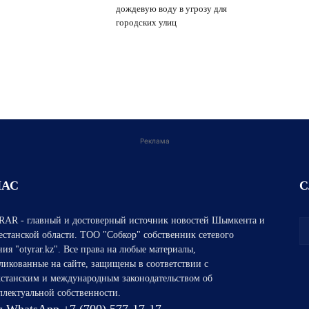
дождевую воду в угрозу для
городских улиц
Реклама
НАС
С
AR - главный и достоверный источник новостей Шымкента и
естанской области. ТОО "Собкор" собственник сетевого
ния "otyrar.kz". Все права на любые материалы,
ликованные на сайте, защищены в соответствии с
хстанским и международным законодательством об
ллектуальной собственности.