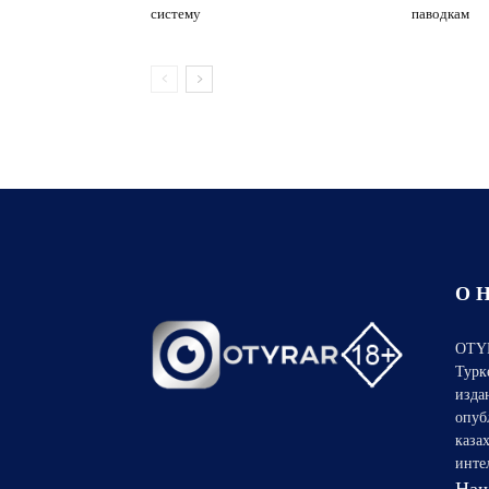
систему
паводкам
О 
OTYR
Турк
изда
опуб
каза
инте