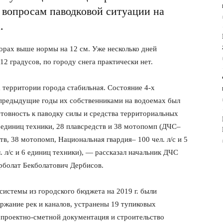
вопросам паводковой ситуации на
.
орах выше нормы на 12 см. Уже несколько дней
2 градусов, по городу снега практически нет.
 территории города стабильная. Состояние 4-х
 предыдущие годы их собственниками на водоемах был
товность к паводку силы и средства территориальных
 единиц техники, 28 плавсредств и 38 мотопомп (ДЧС–
ств, 38 мотопомп, Национальная гвардия– 100 чел. л/с и 5
 л/с и 6 единиц техники), — рассказал начальник ДЧС
рболат Бекболатович Дербисов.
системы из городского бюджета на 2019 г. были
ржание рек и каналов, устранены 19 тупиковых
 проектно-сметной документация и строительство