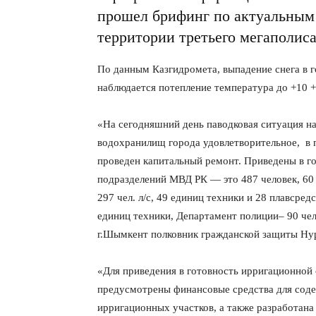
прошел брифинг по актуальным 
территории третьего мегаполиса
По данным Казгидромета, выпадение снега в г
наблюдается потепление температура до +10 +1
«На сегодняшний день паводковая ситуация на
водохранилищ города удовлетворительное, в
проведен капитальный ремонт. Приведены в го
подразделений МВД РК — это 487 человек, 60
297 чел. л/с, 49 единиц техники и 28 плавсред
единиц техники, Департамент полиции– 90 чел.
г.Шымкент полковник гражданской защиты Ну
«Для приведения в готовность ирригационной 
предусмотрены финансовые средства для соде
ирригационных участков, а также разработана