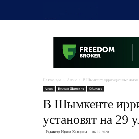
OTYRAR
На главную
Анонс
В Шымкенте ирригационные лотки у
Анонс
Новости Шымкента
Общество
В Шымкенте ирр
установят на 29 
-
Редактор Ирина Казорина
-
06.02.2020