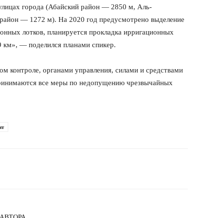
улицах города (Абайский район — 2850 м, Аль-
район — 1272 м). На 2020 год предусмотрено выделение
ионных лотков, планируется прокладка ирригационных
9 км», — поделился планами спикер.
ом контроле, органами управления, силами и средствами
ринимаются все меры по недопущению чрезвычайных
нт
 АВТОРА