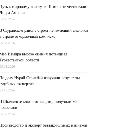
Путь к мировому золоту: в Шымкенте чествовали
Дияра Аманали
05.08.2026
В Сауранском районе строят не имеющий аналогов
в стране откормочный комплекс
05.08.2026
Мэр Измира высоко оценил потенциал
Туркестанской области
05.08.2026
По делу Нурай Серикбай озвучили результаты
судебных экспертиз
05.08.2026
В Шымкенте ключи от квартир получили 96
новоселов
05.08.2026
Производство и экспорт безалкогольных напитков