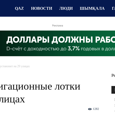
QAZ
НОВОСТИ
ЛЮДИ
ШЫМҚАЛА
Г
Реклама
становят на 29 улицах
Р
игационные лотки
улицах
1282