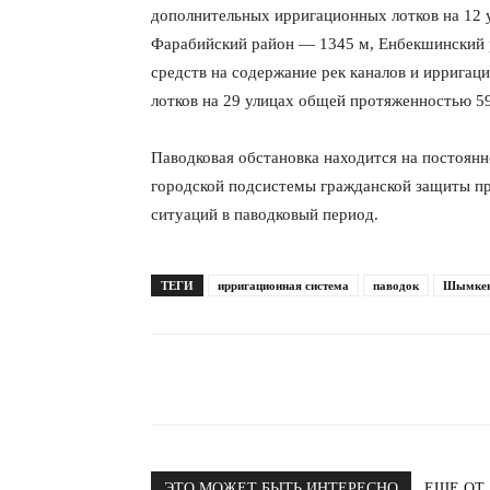
дополнительных ирригационных лотков на 12 
Фарабийский район — 1345 м, Енбекшинский 
средств на содержание рек каналов и ирригац
лотков на 29 улицах общей протяженностью 5
Паводковая обстановка находится на постоянн
городской подсистемы гражданской защиты п
ситуаций в паводковый период.
ТЕГИ
ирригационная система
паводок
Шымке
ЭТО МОЖЕТ БЫТЬ ИНТЕРЕСНО
ЕЩЕ ОТ