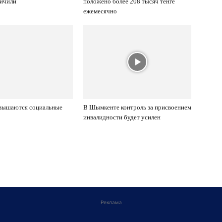
ничили
положено более 208 тысяч тенге
ежемесячно
овышаются социальные
В Шымкенте контроль за присвоением
инвалидности будет усилен
Реклама