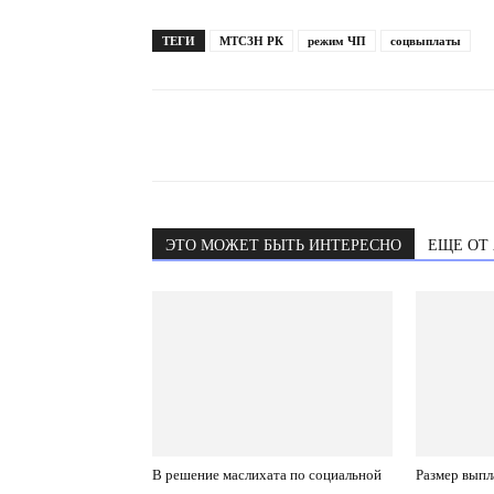
ТЕГИ
МТСЗН РК
режим ЧП
соцвыплаты
ЭТО МОЖЕТ БЫТЬ ИНТЕРЕСНО
ЕЩЕ ОТ
В решение маслихата по социальной
Размер выпл