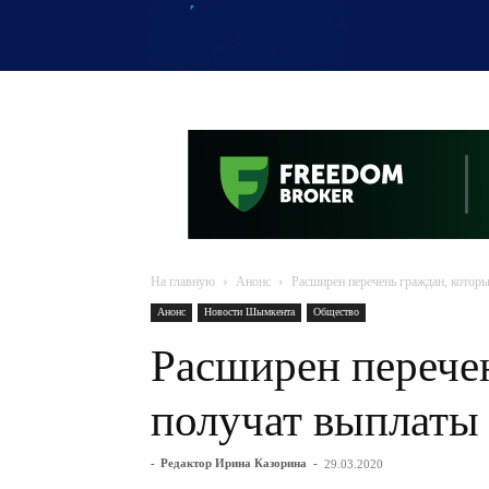
OTYRAR
На главную
Анонс
Расширен перечень граждан, котор
Анонс
Новости Шымкента
Общество
Расширен перече
получат выплаты
-
Редактор Ирина Казорина
-
29.03.2020