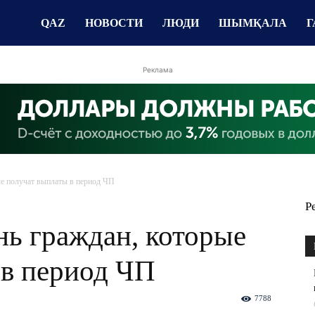
QAZ
НОВОСТИ
ЛЮДИ
ШЫМҚАЛА
Г
Реклама
ые получат выплаты в период ЧП
Р
нь граждан, которые
 в период ЧП
7788