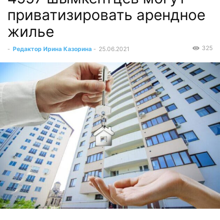
приватизировать арендное
жилье
325
-
Редактор Ирина Казорина
-
25.06.2021