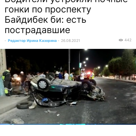
гонки по проспекту
Байдибек би: есть
пострадавшие
442
-
Редактор Ирина Казорина
-
26.08.2021