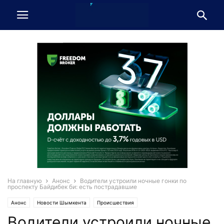
На главную
Анонс
Водители устроили ночные гонки по
проспекту Байдибек би: есть пострадавшие
Анонс
Новости Шымкента
Происшествия
Водители устроили ночные