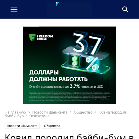
На главную
Новости Шымкента
Общество
Ковид породил
бэйби-бум в Казахстане
Новости Шымкента
Общество
Ковид породил бэйби-бум в