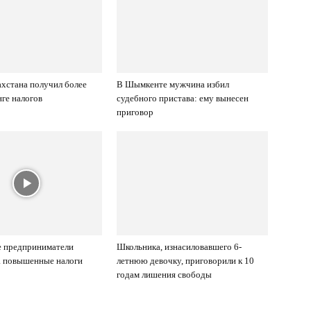
хстана получил более
В Шымкенте мужчина избил
нге налогов
судебного пристава: ему вынесен
приговор
 предприниматели
Школьника, изнасиловавшего 6-
а повышенные налоги
летнюю девочку, приговорили к 10
годам лишения свободы