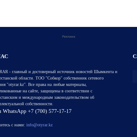
Реклама
НАС
С
AR - главный и достоверный источник новостей Шымкента и
естанской области. ТОО "Собкор" собственник сетевого
ния "otyrar.kz". Все права на любые материалы,
ликованные на сайте, защищены в соответствии с
хстанским и международным законодательством об
ллектуальной собственности.
 WhatsApp +7 (700) 577-17-17
итесь с нами:
info@otyrar.kz