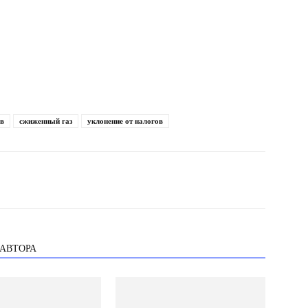
ов
сжиженный газ
уклонение от налогов
 АВТОРА