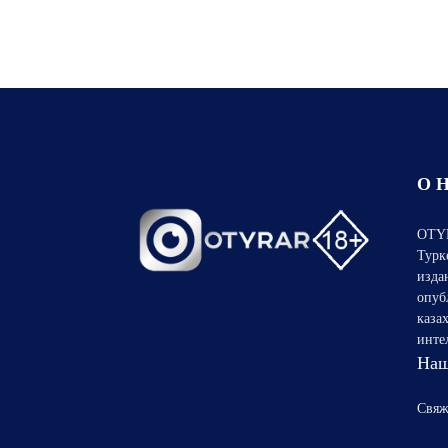
О 
OTYR
Турк
изда
опуб
каза
инте
Наш
Свяж