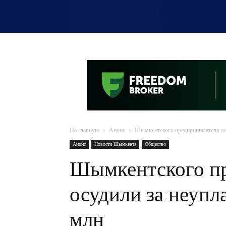
OTYRAR
На главную
Анонс
Шымкентского предпринимателя осу
Анонс
Новости Шымкента
Общество
Шымкентского п
осудили за неупл
млн