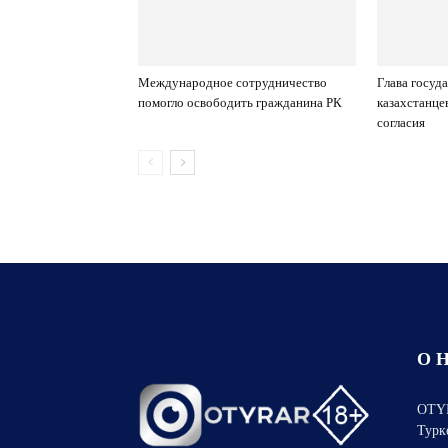
Международное сотрудничество
Глава госуд
помогло освободить гражданина РК
казахстанце
согласия
О 
OTYR
Турк