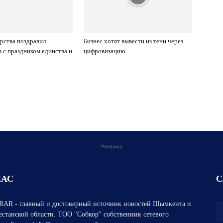
арства поздравил
Бизнес хотят вывести из тени через
в с праздником единства и
цифровизацию
Реклама
НАС
С
AR - главный и достоверный источник новостей Шымкента и
естанской области. ТОО "Собкор" собственник сетевого