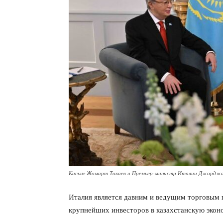
Касым-Жомарт Токаев и Премьер-министр Италии Джорджа
Италия является давним и ведущим торговым п
крупнейших инвесторов в казахстанскую экон