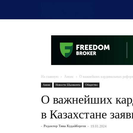
OTYRAR
На главную
Анонс
О важнейших кардинальных реформа
Анонс
Новости Шымкента
Общество
О важнейших ка
в Казахстане зая
-
Редактор Тина Кудайберген
-
19.01.2024