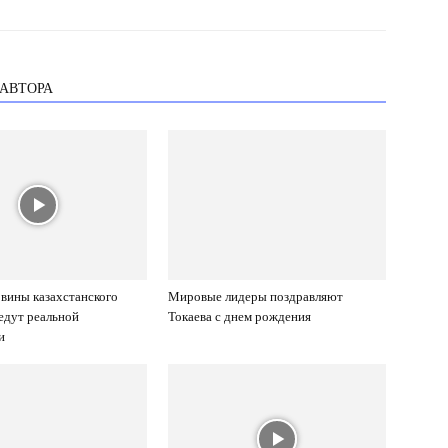
 АВТОРА
вины казахстанского
Мировые лидеры поздравляют
ведут реальной
Токаева с днем рождения
и