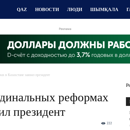
QAZ
НОВОСТИ
ЛЮДИ
ШЫМҚАЛА
Г
Реклама
х в Казахстане заявил президент
Р
рдинальных реформах
вил президент
222