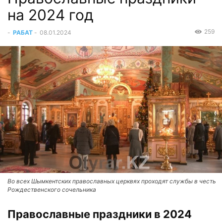
на 2024 год
259
-
РАБАТ
-
08.01.2024
Во всех Шымкентских православных церквях проходят службы в честь
Рождественского сочельника
Православные праздники в 2024