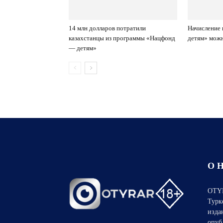
14 млн долларов потратили
Начисление 
казахстанцы из программы «Нацфонд
детям» можн
— детям»
О 
OTYR
Турк
изда
опуб