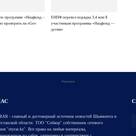
по программе «Нацфонд –
ЕНПФ перевел порядка 3,4 млн $
о проверить на eGov
участникам программы «Нацфонд —
детям»
Реклама
НАС
С
AR - главный и достоверный источник новостей Шымкента и
естанской области. ТОО "Собкор" собственник сетевого
ния "otyrar.kz". Все права на любые материалы,
ликованные на сайте, защищены в соответствии с