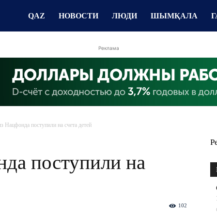
QAZ
НОВОСТИ
ЛЮДИ
ШЫМҚАЛА
Г
Реклама
из Нацфонда поступили на счета детей
Р
нда поступили на
102