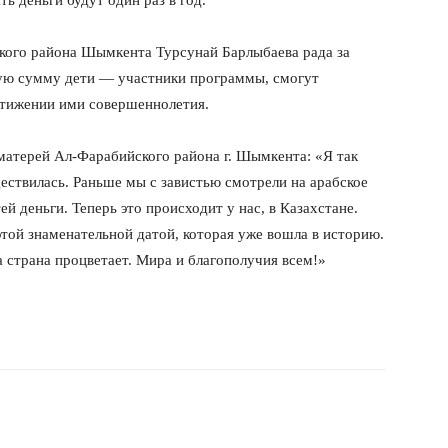
ь деньги будут один раз в год.
кого района Шымкента Турсунай Барлыбаева рада за
нную сумму дети — участники программы, смогут
стижении ими совершеннолетия.
матерей Ал-Фарабийского района г. Шымкента: «Я так
ествилась. Раньше мы с завистью смотрели на арабское
ей деньги. Теперь это происходит у нас, в Казахстане.
этой знаменательной датой, которая уже вошла в историю.
а страна процветает. Мира и благополучия всем!»