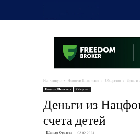
OTYRAR
На главную
Новости Шымкента
Общество
Деньги 
Новости Шымкента
Общество
Деньги из Нацфо
счета детей
-
Шынар Оразова
-
03.02.2024