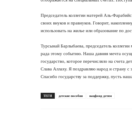
отображается на специальных счетах. Поступат
Председатель коллегии матерей Аль-Фарабийс
своих внуков и правнуков. Говорит, накопле
использовать на жилье или образование по до
Турсынай Барлыбаева, председатель коллегии 
рада этому событию. Наша давняя мечта осущ
государство, которое перечисляло на счета дет
Слава Аллаху. Я поздравляю народ и страну с 
Спасибо государству за поддержку, пусть наш
ТЕГИ
детские пособия
нацфонд детям