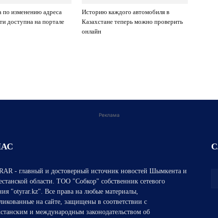
а по изменению адреса
Историю каждого автомобиля в
и доступна на портале
Казахстане теперь можно проверить
онлайн
Реклама
НАС
С
AR - главный и достоверный источник новостей Шымкента и
естанской области. ТОО "Собкор" собственник сетевого
ния "otyrar.kz". Все права на любые материалы,
ликованные на сайте, защищены в соответствии с
хстанским и международным законодательством об