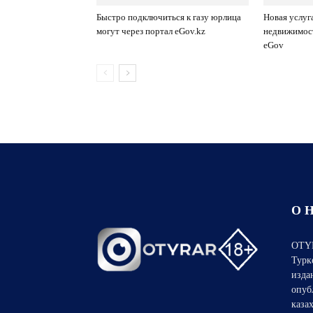
Быстро подключиться к газу юрлица
Новая услуг
могут через портал eGov.kz
недвижимост
eGov
О 
OTYR
Турк
изда
опуб
каза