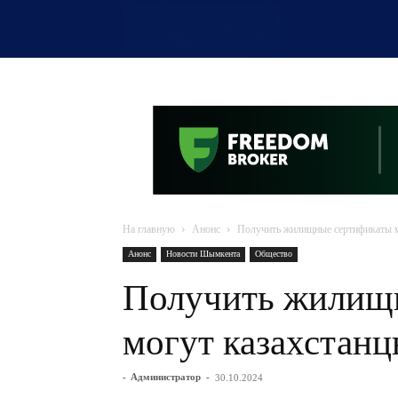
OTYRAR
На главную
Анонс
Получить жилищные сертификаты мо
Анонс
Новости Шымкента
Общество
Получить жилищ
могут казахстанц
-
Администратор
-
30.10.2024