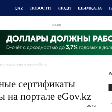
QAZ
НОВОСТИ
ЛЮДИ
ШЫМҚАЛА
Г
Реклама
гут казахстанцы на портале eGov.kz
Р
ные сертификаты
ы на портале eGov.kz
154