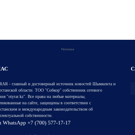
Реклама
НАС
С
AR - главный и достоверный источник новостей Шымкента и
естанской области. ТОО "Собкор" собственник сетевого
ния "otyrar.kz". Все права на любые материалы,
ликованные на сайте, защищены в соответствии с
хстанским и международным законодательством об
ллектуальной собственности.
 WhatsApp +7 (700) 577-17-17