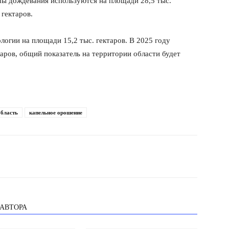
ы дождевания используются на площади 28,5 тыс.
 гектаров.
огии на площади 15,2 тыс. гектаров. В 2025 году
таров, общий показатель на территории области будет
бласть
капельное орошение
 АВТОРА