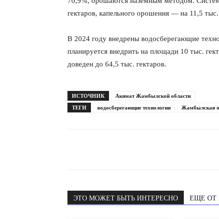
70,9%, орошаются наземным методом. Систем
гектаров, капельного орошения — на 11,5 тыс.
В 2024 году внедрены водосберегающие технол
планируется внедрить на площади 10 тыс. гек
доведен до 64,5 тыс. гектаров.
ИСТОЧНИК
Акимат Жамбылской области
ТЕГИ
водосберегающие технологии
Жамбылская о
ЭТО МОЖЕТ БЫТЬ ИНТЕРЕСНО
ЕЩЕ ОТ