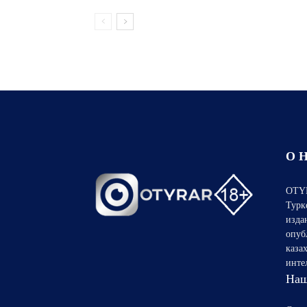
О 
OTYR
Турк
изда
опуб
каза
инте
Наш