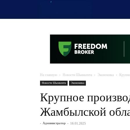
OTYRAR
На главную
Новости Шымкента
Экономика
Крупно
Новости Шымкента
Экономика
Крупное производ
Жамбылской обл
-
Администратор
-
16.01.2025