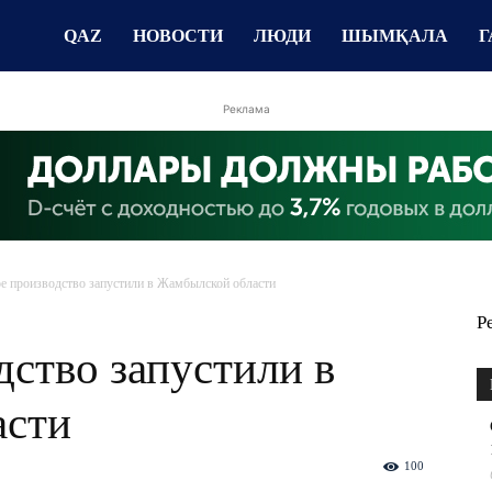
QAZ
НОВОСТИ
ЛЮДИ
ШЫМҚАЛА
Г
Реклама
е производство запустили в Жамбылской области
Р
ство запустили в
асти
100