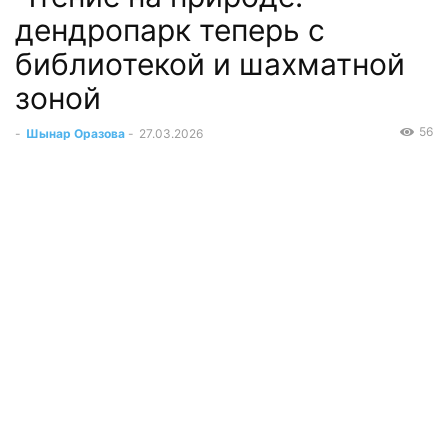
дендропарк теперь с
библиотекой и шахматной
зоной
56
-
Шынар Оразова
-
27.03.2026