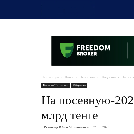
OTYRAR
На главную
Новости Шымкента
Общество
На посе
Новости Шымкента
Общество
На посевную-202
млрд тенге
-
Редактор Юлия Машковская
-
31.03.2026