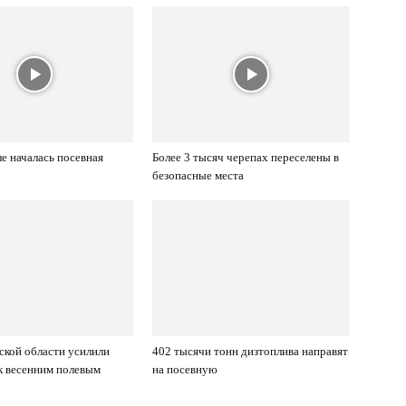
е началась посевная
Более 3 тысяч черепах переселены в
безопасные места
ской области усилили
402 тысячи тонн дизтоплива направят
к весенним полевым
на посевную