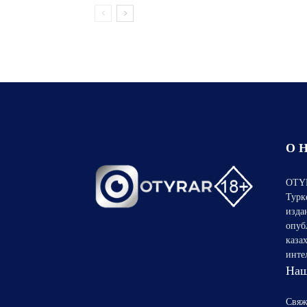
О 
OTYR
Турк
изда
опуб
каза
инте
Наш
Свяж