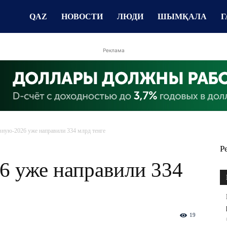
QAZ
НОВОСТИ
ЛЮДИ
ШЫМҚАЛА
Г
Реклама
вную-2026 уже направили 334 млрд тенге
Р
6 уже направили 334
19