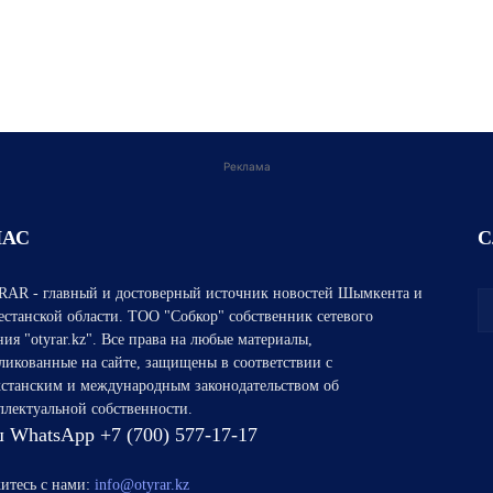
Реклама
НАС
С
AR - главный и достоверный источник новостей Шымкента и
естанской области. ТОО "Собкор" собственник сетевого
ния "otyrar.kz". Все права на любые материалы,
ликованные на сайте, защищены в соответствии с
хстанским и международным законодательством об
ллектуальной собственности.
 WhatsApp +7 (700) 577-17-17
итесь с нами:
info@otyrar.kz