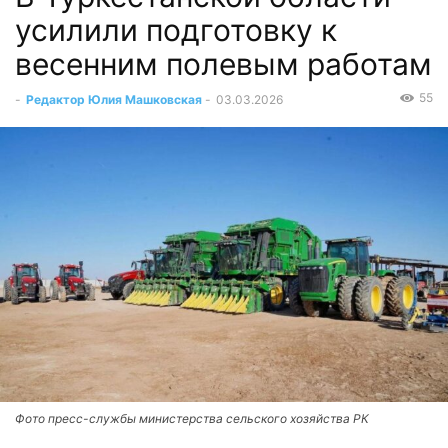
усилили подготовку к
весенним полевым работам
55
-
Редактор Юлия Машковская
-
03.03.2026
Фото пресс-службы министерства сельского хозяйства РК