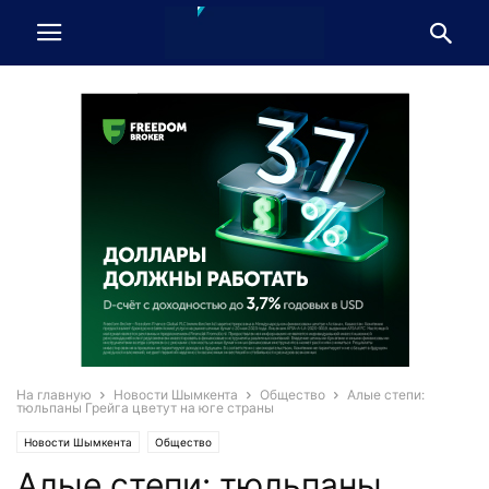
На главную
Новости Шымкента
Общество
Алые степи:
тюльпаны Грейга цветут на юге страны
Новости Шымкента
Общество
Алые степи: тюльпаны