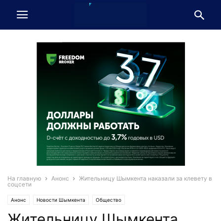
На главную
Анонс
Жительницу Шымкента наказали за клевету в
соцсети
Анонс
Новости Шымкента
Общество
Жительницу Шымкента