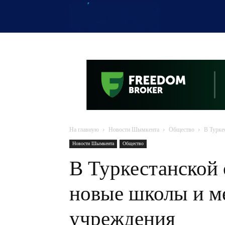
OTYRAR
На главную
Новости Шымкента
Общество
В Турке
Новости Шымкента
Общество
В Туркестанской 
новые школы и м
учреждения