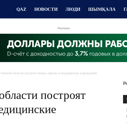
QAZ
НОВОСТИ
ЛЮДИ
ШЫМҚАЛА
Г
Реклама
станской области построят новые школы и медицинские учреждения
Р
области построят
едицинские