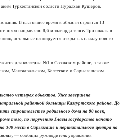
аким Туркестанской области Нуралхан Кушеров.
зования. В настоящее время в области строятся 13
яти школ направлено 8,6 миллиарда тенге. Три школы в
ацию, остальные планируется открыть к началу нового
жития для колледжа №1 в Созакском районе, а также
йском, Мактааральском, Келесском и Сарыагашском
льство четырех объектов. Уже завершена
нтральной районной больницы Казгуртского района. До
шить строительство родильного дома на 80 коек,
роме того, по поручению Главы государства начато
а 300 мест в Сарыагаше и перинатального центра на
йона»,
— сообщил руководитель управления