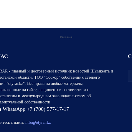
Реклама
НАС
С
AR - главный и достоверный источник новостей Шымкента и
естанской области. ТОО "Собкор" собственник сетевого
ния "otyrar.kz". Все права на любые материалы,
ликованные на сайте, защищены в соответствии с
хстанским и международным законодательством об
ллектуальной собственности.
 WhatsApp +7 (700) 577-17-17
итесь с нами:
info@otyrar.kz