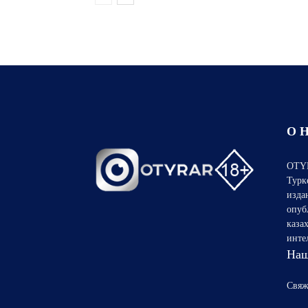
О 
OTYR
Турк
изда
опуб
каза
инте
Наш
Свяж