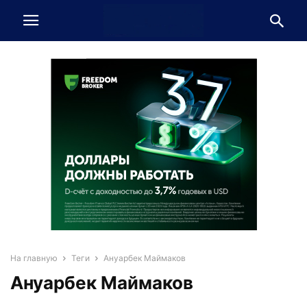
На главную
Теги
Ануарбек Маймаков
Ануарбек Маймаков