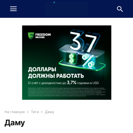
На главную
Теги
Даму
Даму