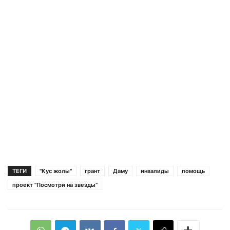
ТЕГИ
"Кус жолы"
грант
Даму
инвалиды
помощь
проект "Посмотри на звезды"