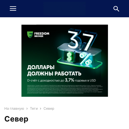
На главную
Теги
Север
Север