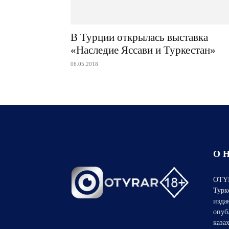
В Турции открылась выставка
«Наследие Яссави и Туркестан»
06.05.2018
О 
OTYR
Турк
изда
опуб
каза