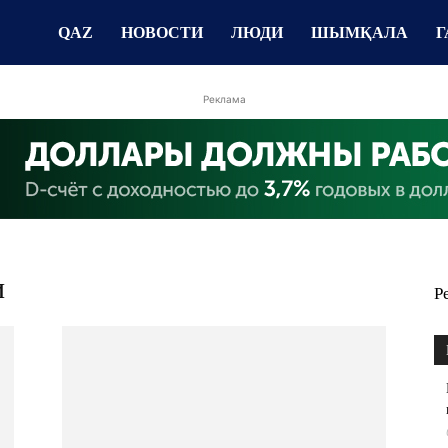
QAZ
НОВОСТИ
ЛЮДИ
ШЫМҚАЛА
Г
Реклама
и
Р