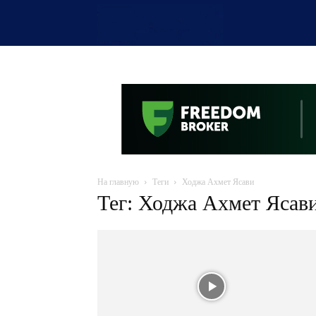
OTYRAR
На главную
Теги
Ходжа Ахмет Ясави
Тег: Ходжа Ахмет Ясав