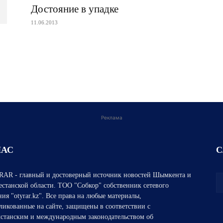
Достояние в упадке
11.06.2013
Реклама
НАС
С
AR - главный и достоверный источник новостей Шымкента и
естанской области. ТОО "Собкор" собственник сетевого
ния "otyrar.kz". Все права на любые материалы,
ликованные на сайте, защищены в соответствии с
хстанским и международным законодательством об