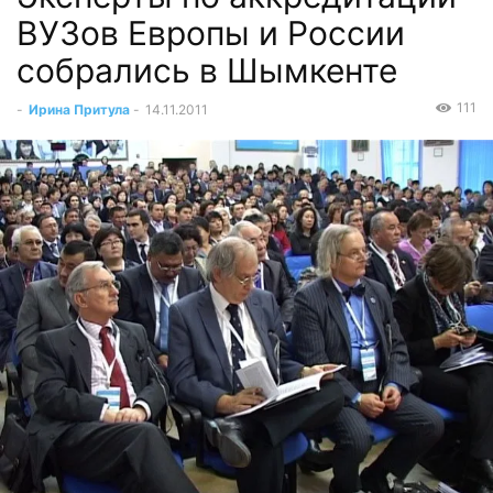
ВУЗов Европы и России
собрались в Шымкенте
111
-
Ирина Притула
-
14.11.2011