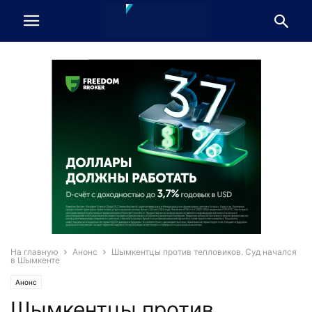
На главную
Анонс
Шымкентцы против тепловиков. Суд начался
в Шымкенте
Анонс
Шымкентцы против