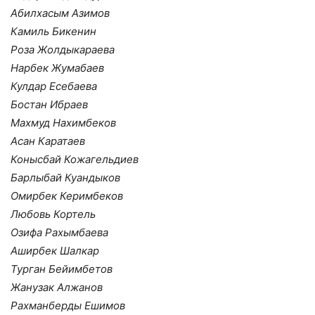
Абилхасым Азимов
Камиль Бикенин
Роза Жолдыкараева
Нарбек Жумабаев
Кулдар Есебаева
Бостан Ибраев
Махмуд Нахимбеков
Асан Каратаев
Конысбай Кожагельдиев
Барлыбай Куандыков
Омирбек Керимбеков
Любовь Кортель
Озифа Рахымбаева
Аширбек Шалкар
Турган Бейимбетов
Жанузак Алжанов
Рахманберды Ешимов