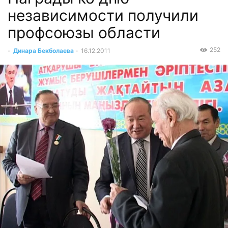
независимости получили
профсоюзы области
252
-
Динара Бекболаева
-
16.12.2011