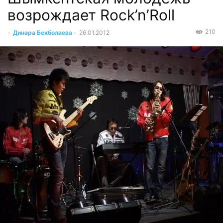
возрождает Rock’n’Roll
210
-
Динара Бекболаева
-
26.01.2012