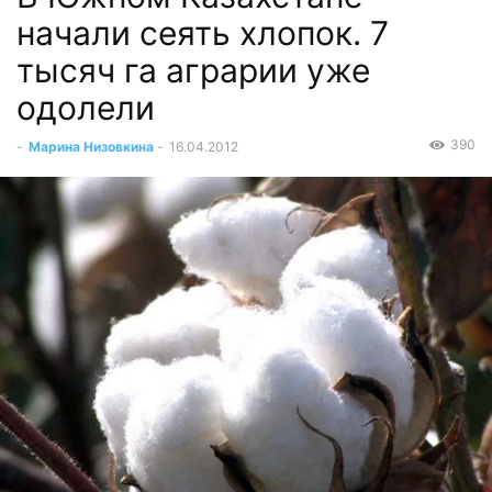
начали сеять хлопок. 7
тысяч га аграрии уже
одолели
390
-
Марина Низовкина
-
16.04.2012