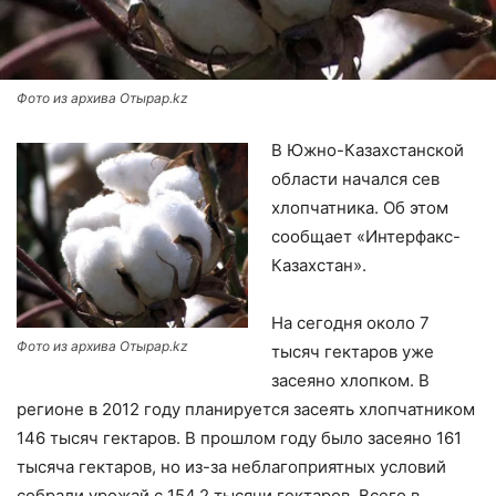
Фото из архива Отырар.kz
В Южно-Казахстанской
области начался сев
хлопчатника. Об этом
сообщает «Интерфакс-
Казахстан».
На сегодня около 7
Фото из архива Отырар.kz
тысяч гектаров уже
засеяно хлопком. В
регионе в 2012 году планируется засеять хлопчатником
146 тысяч гектаров. В прошлом году было засеяно 161
тысяча гектаров, но из-за неблагоприятных условий
собрали урожай с 154,2 тысячи гектаров. Всего в