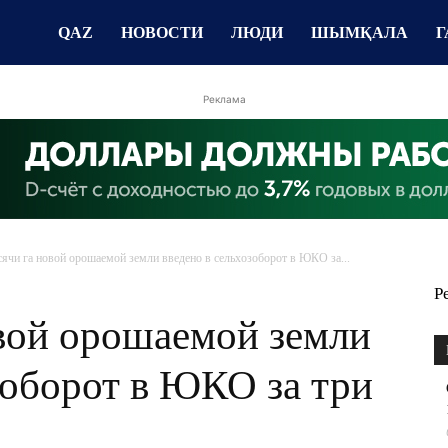
QAZ
НОВОСТИ
ЛЮДИ
ШЫМҚАЛА
Г
Реклама
сячи га новой орошаемой земли введено в сельхозоборот в ЮКО за...
Р
овой орошаемой земли
зоборот в ЮКО за три