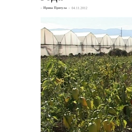
-
Ирина Притула
-
04.11.2012