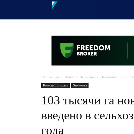
OTYRAR
На главную
Новости Шымкента
Экономика
103 ты
Новости Шымкента
Экономика
103 тысячи га н
введено в сельхо
года