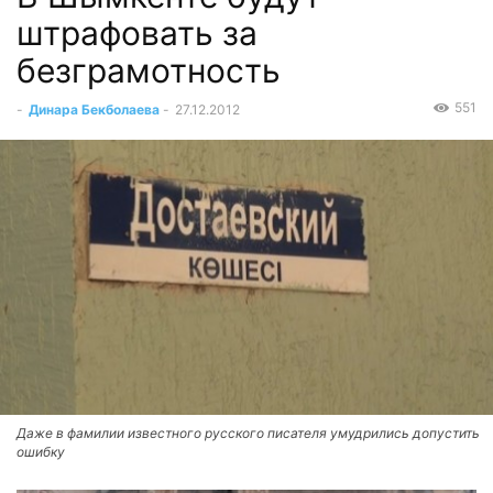
штрафовать за
безграмотность
551
-
Динара Бекболаева
-
27.12.2012
Даже в фамилии известного русского писателя умудрились допустить
ошибку