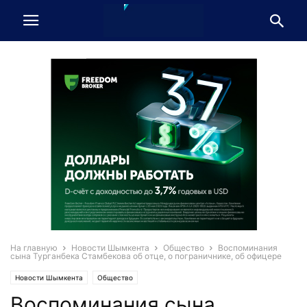
На главную
Новости Шымкента
Общество
Воспоминания
сына Турганбека Стамбекова об отце, о пограничнике, об офицере
Новости Шымкента
Общество
Воспоминания сына