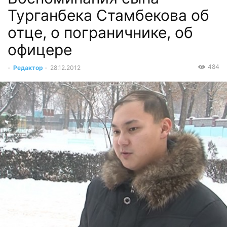
Турганбека Стамбекова об
отце, о пограничнике, об
офицере
484
-
Редактор
-
28.12.2012