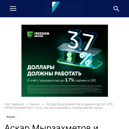
На главную
Анонс
Аскар Мырзахметов и директор АО «ПК
«Южполиметалл» чуть не поссорились перед министром...
Анонс
Аскар Мырзахметов и