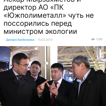
директор АО «ПК
«Южполиметалл» чуть не
поссорились перед
министром экологии
1366
-
Динара Бекболаева
-
15.02.2013