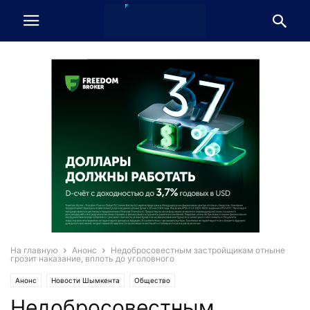
На главную
Анонс
Недобросовестным застройщикам отныне
грозит наказание, вплоть до уголовного
Анонс
Новости Шымкента
Общество
Недобросовестным