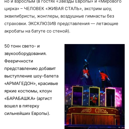
но и взрослым (в гостях «Звезды Европы» и «Мирового
цирка» – ЧЕЛОВЕК «ЖИВАЯ СТАЛЬ», экстрим шоу,
эквилибристы, жонглеры, воздушные гимнасты без
страховки. ЭКСКЛЮЗИВ представления — летающие
акробаты на батуте со стеной).
50 тонн свето- и
звукооборудования.
Фееричности
представлению добавит
выступление шоу-балета
«АРМАГЕДОН», красивые
яркие костюмы, к
лоун
«БАРАБАШКА» (артист
вошел в пятерку
сильнейших Европы).