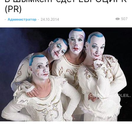
(PR)
507
-
Администратор
-
24.10.2014