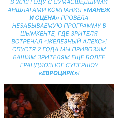
В 2012 ГОДУ С СУМАСШЕДШИМИ
АНШЛАГАМИ КОМПАНИЯ
«МАНЕЖ
И СЦЕНА»
ПРОВЕЛА
НЕЗАБЫВАЕМУЮ ПРОГРАММУ В
ШЫМКЕНТЕ, ГДЕ ЗРИТЕЛЯ
ВСТРЕЧАЛ «ЖЕЛЕЗНЫЙ АЛЕКС»!
СПУСТЯ 2 ГОДА МЫ ПРИВОЗИМ
ВАШИМ ЗРИТЕЛЯМ ЕЩЕ БОЛЕЕ
ГРАНДИОЗНОЕ СУПЕРШОУ
«ЕВРОЦИРК»
!