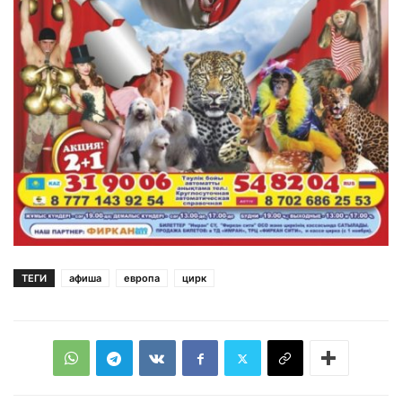
ТЕГИ
афиша
европа
цирк