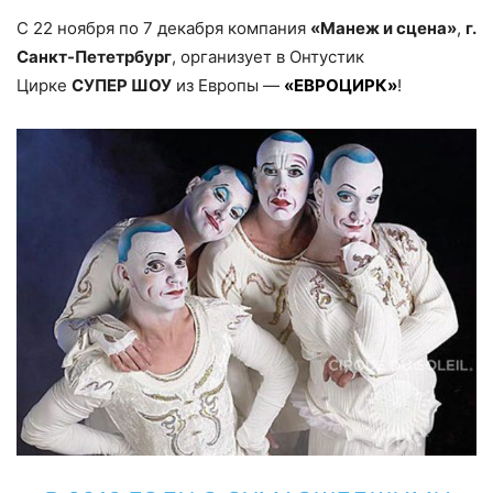
C 22 ноября по 7 декабря компания
«Манеж и сцена»
,
г.
Санкт-Пететрбург
, организует в Онтустик
Цирке
СУПЕР ШОУ
из Европы —
«ЕВРОЦИРК»
!