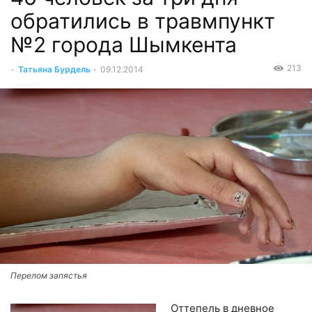
обратились в травмпункт
№2 города Шымкента
213
-
Татьяна Бурдель
-
09.12.2014
Перелом запястья
Оттепель в дневное