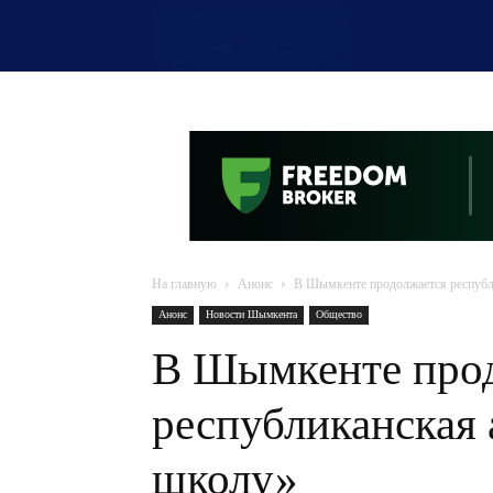
OTYRAR
На главную
Анонс
В Шымкенте продолжается республ
Анонс
Новости Шымкента
Общество
В Шымкенте про
республиканская 
школу»