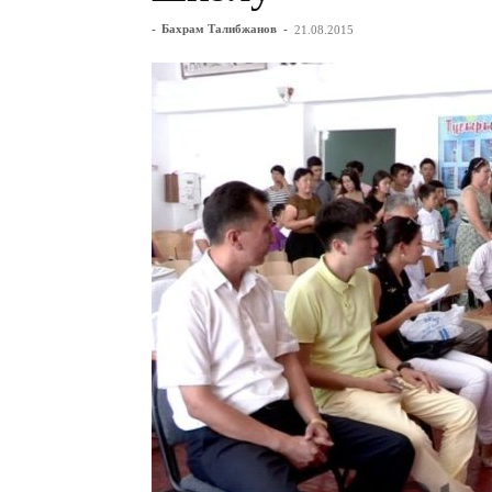
-
Бахрам Талибжанов
-
21.08.2015