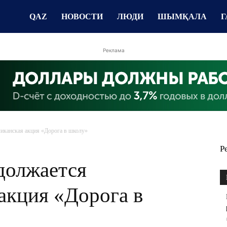
QAZ
НОВОСТИ
ЛЮДИ
ШЫМҚАЛА
Г
Реклама
иканская акция «Дорога в школу»
Р
должается
акция «Дорога в