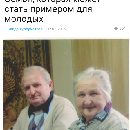
стать примером для
молодых
801
-
Саида Турсуметова
-
02.03.2016