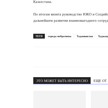
Казахстана.
По итогам визита руководство ЮКО и Согдийс
дальнейшем развитии взаимовыгодного сотруд
ТЕГИ
города-побратимы
Таджикистан
Худжан
ЭТО МОЖЕТ БЫТЬ ИНТЕРЕСНО
ЕЩЕ ОТ