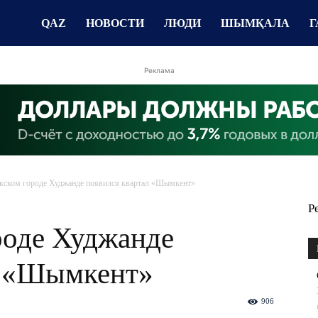
QAZ
НОВОСТИ
ЛЮДИ
ШЫМҚАЛА
Г
Реклама
кском городе Худжанде появился квартал «Шымкент»
Р
роде Худжанде
л «Шымкент»
906