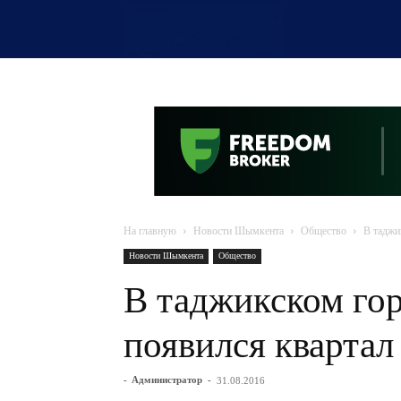
OTYRAR
На главную
Новости Шымкента
Общество
В таджи
Новости Шымкента
Общество
В таджикском го
появился кварта
-
Администратор
-
31.08.2016