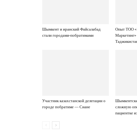
Шымкент и иранский Файсалабад
Опыт ТОО «
стали городами-побратимами
Маркетинг» 
Таджикиста
Участник казахстанской делегации о
Шымкентски
городе побратиме — Сиане
сложную опе
пациентке и