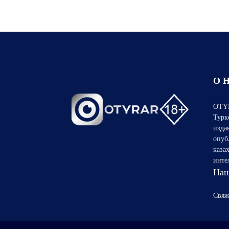
О 
OTYR
Турк
изда
опуб
каза
инте
Наш
Свяж