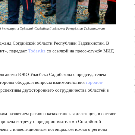
й делегации в Худжанд Согдийской области Республики Таджикистан.
уджанд Согдийской области Республики Таджикистан. В
нт», передает
Today.kz
со ссылкой на пресс-службу МИД
еля акима ЮКО Уласбека Садибекова с председателем
тороны обсудили вопросы взаимодействия
городов-
ерспективы двухстороннего сотрудничества областей в
им развитием региона казахстанская делегация, в составе
провела встречу с предпринимателями Согдийской
омлена с инвестиционным потенциалом южного региона