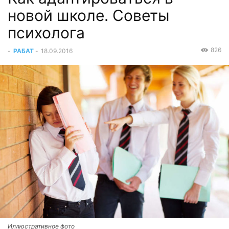
новой школе. Советы
психолога
826
-
РАБАТ
-
18.09.2016
Иллюстративное фото