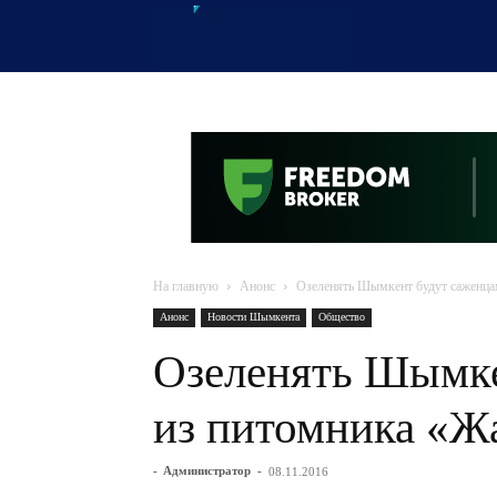
OTYRAR
На главную
Анонс
Озеленять Шымкент будут саженца
Анонс
Новости Шымкента
Общество
Озеленять Шымке
из питомника «Ж
-
Администратор
-
08.11.2016