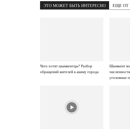
ЭТО МОЖЕТ БЫТЬ ИНТЕРЕСНО
ЕЩЕ ОТ
Чего хотят шымкентцы? Разбор
Шымкент вош
обращений жителей к акиму города
численност
уголовные 