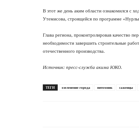
В этот же день аким области ознакомился с х
Утемисова, строящейся по программе «Нурлы 
Глава региона, проконтролировав качество пе
необходимости завершить строительные работы
отечественного производства.
Источник: пресс-служба акима ЮКО.
ТЕГИ
озеленение города
питомник
саженцы