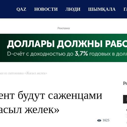
QAZ
НОВОСТИ
ЛЮДИ
ШЫМҚАЛА
Г
Реклама
ми из питомника «Жасыл желек»
Р
нт будут саженцами
асыл желек»
1625