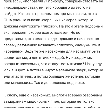
процессы, «поправлять» природу, совершенствовать ее
«несовершенства», ничего хорошего из этого не
выйдет. Как раз в прошлом номере мы писали, что в
США ученые вывели «хороших» комаров, которые
должны уничтожить «плохих». На этом этапе подобный
эксперимент, скорее всего, полезен. Но вот
представьте, что человек идет дальше и начинает по
своему разумению назначать «плохих», «ненужных» и
«вредных». Ведь те же насекомые для нас могут быть
вредителями, а для птичек – едой. Ну изведем мы
вредных насекомых, что станут есть птички? Нашу еду.
Или вымрут. А потом вымрут маленькие звери, которые
ели этих птичек, а потом большие животные, которые
ели маленьких… Так и до человека недалеко.
К слову, еще о насекомых. Биологи всерьез озабочены
вымиранием медоносных пчел, которые не только
делают для нас мед, но и опыляют растения, чтобы те