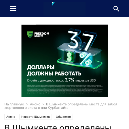
На главную
Анонс
В Шымкенте определены места для забоя
жертвенного скота в дни Курбан айта
Анонс
Новости Шымкента
Общество
В Шымкенте определены