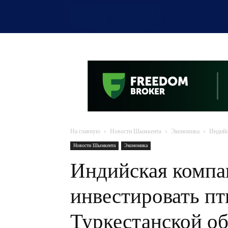
OTYRAR
На главную
Новости Шымкента
Экономика
Индийс
Новости Шымкента
Экономика
Индийская компа
инвестировать пт
Туркестанской об