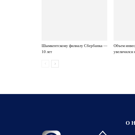
Шымкентскому филиалу Сбербанка —
Объем инве
10 лет
увеличился 
О 