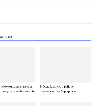
 АВТОРА
из Коломны познакомили
В Ордабасинском районе
 с медитативной музыкой
продолжается сбор урожая