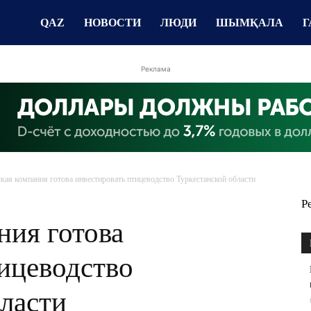
QAZ
НОВОСТИ
ЛЮДИ
ШЫМҚАЛА
Г
Реклама
кая компания готова инвестировать птицеводство Туркестанской области
Р
ния готова
ицеводство
ласти