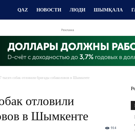
QAZ
НОВОСТИ
ЛЮДИ
ШЫМҚАЛА
Г
Реклама
7 тысяч собак отловили бригады собаколовов в Шымкенте
Р
обак отловили
овов в Шымкенте
914