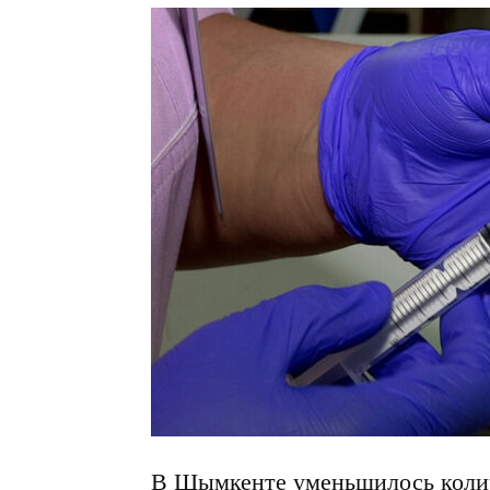
В Шымкенте уменьшилось колич