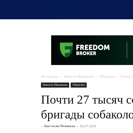
OTYRAR
На главную
Новости Шымкента
Общество
Почти 2
Новости Шымкента
Общество
Почти 27 тысяч с
бригады собакол
-
Анастасия Новикова
-
04.07.2019