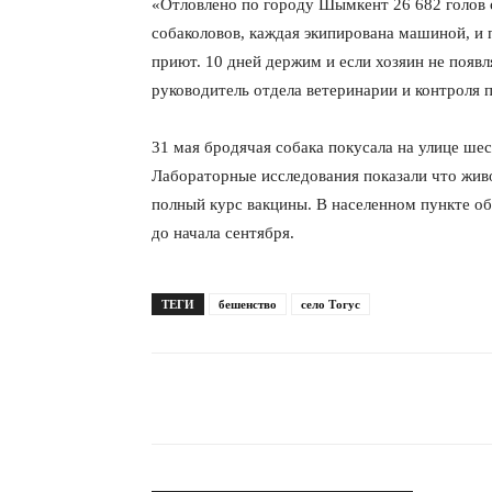
«Отловлено по городу Шымкент 26 682 голов с
собаколовов, каждая экипирована машиной, и п
приют. 10 дней держим и если хозяин не появл
руководитель отдела ветеринарии и контроля
31 мая бродячая собака покусала на улице ше
Лабораторные исследования показали что жив
полный курс вакцины. В населенном пункте об
до начала сентября.
ТЕГИ
бешенство
село Тогус