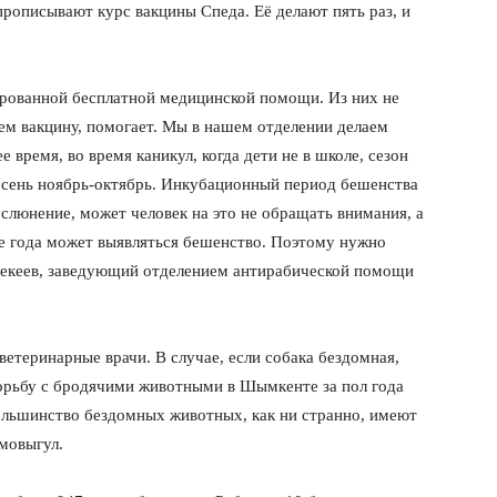
прописывают курс вакцины Спеда. Её делают пять раз, и
рованной бесплатной медицинской помощи. Из них не
ем вакцину, помогает. Мы в нашем отделении делаем
е время, во время каникул, когда дети не в школе, сезон
 осень ноябрь-октябрь. Инкубационный период бешенства
ослюнение, может человек на это не обращать внимания, а
ие года может выявляться бешенство. Поэтому нужно
текеев, заведующий отделением антирабической помощи
ветеринарные врачи. В случае, если собака бездомная,
борьбу с бродячими животными в Шымкенте за пол года
ольшинство бездомных животных, как ни странно, имеют
мовыгул.