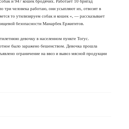
обак и 947 кошек бродячих. Работает 10 бригад
о три человека работаю, они усыпляют их, отвозят в
яется то утилизируем собак и кошек «, — рассказывает
 пищевой безопасности Манарбек Ержигитов.
стилетнюю девочку в населенном пункте Тогус.
отное было заражено бешенством. Девочка прошла
ъявлено ограничение на ввоз и вывоз мясной продукции