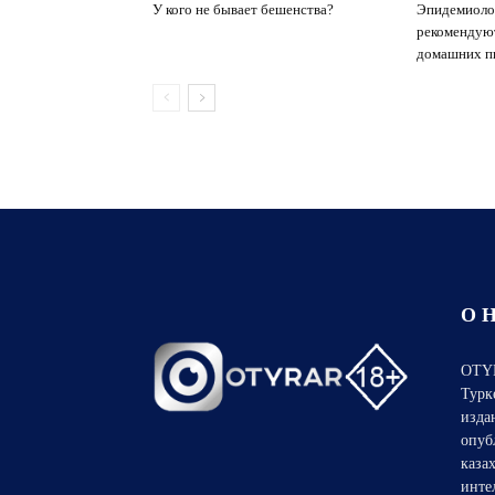
У кого не бывает бешенства?
Эпидемиоло
рекомендую
домашних п
О 
OTYR
Турк
изда
опуб
каза
инте