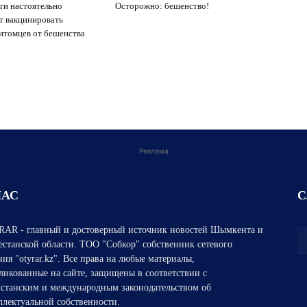
ги настоятельно
Осторожно: бешенство!
т вакцинировать
итомцев от бешенства
Реклама
НАС
С
AR - главный и достоверный источник новостей Шымкента и
естанской области. ТОО "Собкор" собственник сетевого
ния "otyrar.kz". Все права на любые материалы,
ликованные на сайте, защищены в соответствии с
хстанским и международным законодательством об
ллектуальной собственности.