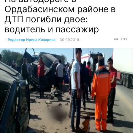
Ордабасинском районе в
ДТП погибли двое:
водитель и пассажир
3760
-
Редактор Ирина Казорина
-
30.09.2019