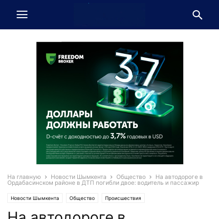
На главную
Новости Шымкента
Общество
На автодороге в
Ордабасинском районе в ДТП погибли двое: водитель и пассажир
Новости Шымкента
Общество
Происшествия
На автодороге в