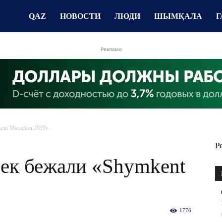
QAZ
НОВОСТИ
ЛЮДИ
ШЫМҚАЛА
Г
Реклама
ent Marathon 2019»
Р
век бежали «Shymkent
1776