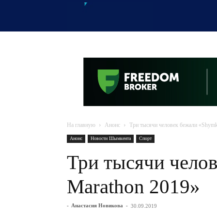
OTYRAR
На главную
Анонс
Три тысячи человек бежали «Shymk
Анонс
Новости Шымкента
Спорт
Три тысячи чело
Marathon 2019»
-
Анастасия Новикова
-
30.09.2019