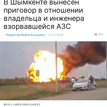
В Шымкенте вынесен
приговор в отношении
владельца и инженера
взорвавшейся АЗС
815
-
Редактор Ирина Казорина
-
12.03.2020
фото с сайта news.ivest.kz