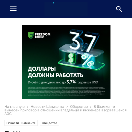
На главную
Новости Шымкента
Общество
В Шымкенте
вынесен приговор в отношении владельца и инженера взорвавшейся
АЗС
Новости Шымкента
Общество