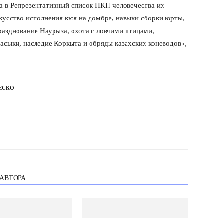
а в Репрезентативный список НКН человечества их
скусство исполнения кюя на домбре, навыки сборки юрты,
разднование Наурыза, охота с ловчими птицами,
 асыки, наследие Коркыта и обряды казахских коневодов»,
ЕСКО
 АВТОРА