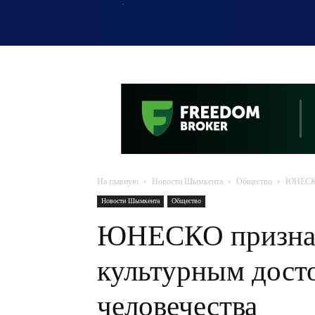
OTYRAR
На главную
Новости Шымкента
Общество
ЮНЕСКО 
Новости Шымкента
Общество
ЮНЕСКО признал
культурным дост
человечества