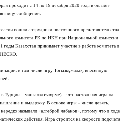
орая проходит с 14 по 19 декабря 2020 года в онлайн-
пятницу сообщении.
 сессии вошли сотрудники постоянного представительства
ьного комитета РК по НКН при Национальной комиссии
годы Казахстан принимает участие в работе комитета в
 ЮНЕСКО.
инации, в том числе игру Тоғызқұмалақ, внесенную
ией.
 в Турции – мангала/гечюрме) – это настольная игра на
мышление и выдержку. В основе игры – число девять,
нередко называли «алгеброй чабанов», потому что в ходе
атических действия. Игра строится на скорости подсчета