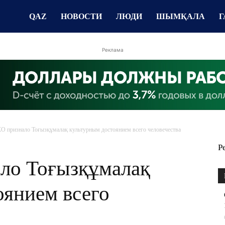
QAZ
НОВОСТИ
ЛЮДИ
ШЫМҚАЛА
Г
Реклама
признало Тоғызқұмалақ культурным достоянием всего человечества
Р
о Тоғызқұмалақ
оянием всего