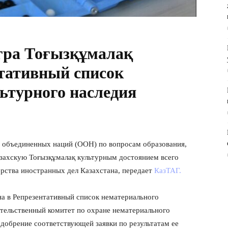
гра Тоғызқұмалақ
тативный список
ьтурного наследия
 объединенных наций (ООН) по вопросам образования,
захскую Тоғызқұмалақ культурным достоянием всего
ерства иностранных дел Казахстана, передает
КазТАГ.
на в Репрезентативный список нематериального
ительственный комитет по охране нематериального
одобрение соответствующей заявки по результатам ее