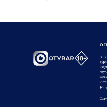
О 
OTYR
Турк
изда
опуб
каза
инте
Наш
Свяж