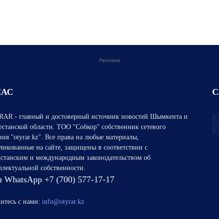
Реклама
НАС
С
AR - главный и достоверный источник новостей Шымкента и
естанской области. ТОО "Собкор" собственник сетевого
ния "otyrar.kz". Все права на любые материалы,
ликованные на сайте, защищены в соответствии с
хстанским и международным законодательством об
ллектуальной собственности.
 WhatsApp +7 (700) 577-17-17
итесь с нами:
info@otyrar.kz