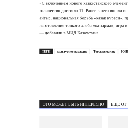
«С включением нового казахстанского элемент
количество достигло 11. Ранее в него вошли и
айтыс, национальная борьба «казак куреси», п
изготовление тонкого хлеба «катырма», игра в
— добавили в МИД Казахстана.
ТЕГИ
культурное наследие
Тоғызқұмалақ
ЮН
ЭТО МОЖЕТ БЫТЬ ИНТЕРЕСНО
ЕЩЕ ОТ