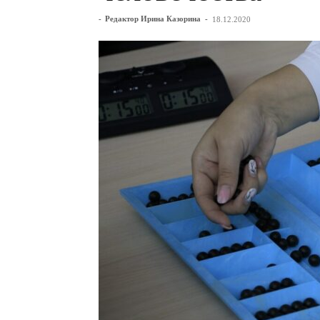
-
Редактор Ирина Казорина
-
18.12.2020